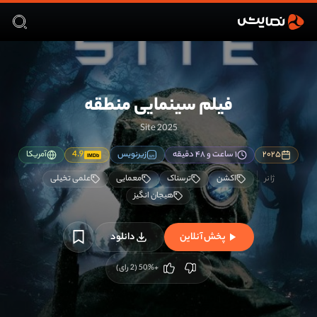
فیلم سینمایی منطقه
Site 2025
۲۰۲۵
۱ ساعت و ۴۸ دقیقه
زیرنویس
4.9
آمریکا
IMDb
اکشن
ترسناک
معمایی
علمی تخیلی
هیجان انگیز
پخش آنلاین
دانلود
+50
%
(
2
رای)