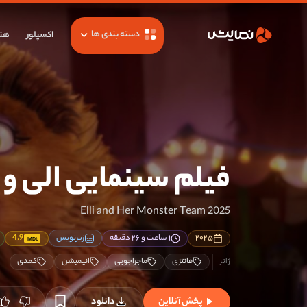
دسته بندی ها
اکسپلور
هنر
فیلم سینمایی الی و ق
Elli and Her Monster Team 2025
۲۰۲۵
۱ ساعت و ۲۶ دقیقه
زیرنویس
4.9
IMDb
فانتزی
ماجراجویی
انیمیشن
کمدی
پخش آنلاین
دانلود