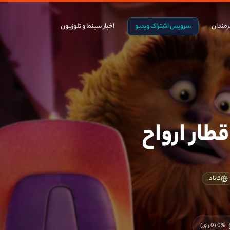
مندان
سرویس اشتراک ویدیو
اخبار سینما و تلوزیون
طار ارواح
کانادا
%
0
(
0
رای)