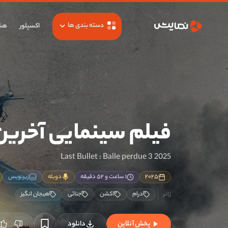
دسته بندی ها
اکسپلور
هنر
فیلم سینمایی آخرین
Last Bullet : Balle perdue 3 2025
۲۰۲۵
۱ ساعت و ۵۲ دقیقه
دوبله
زیرنویس
درام
اکشن
جنائی
هیجان انگیز
پخش آنلاین
دانلود