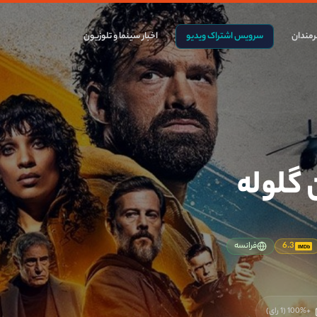
مندان
سرویس اشتراک ویدیو
اخبار سینما و تلوزیون
 گلوله
6.3
فرانسه
IMDb
+100
%
(
1
رای)