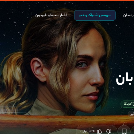
مندان
سرویس اشتراک ویدیو
اخبار سینما و تلوزیون
بان
آمریکا
ز
%
0
(
0
رای)