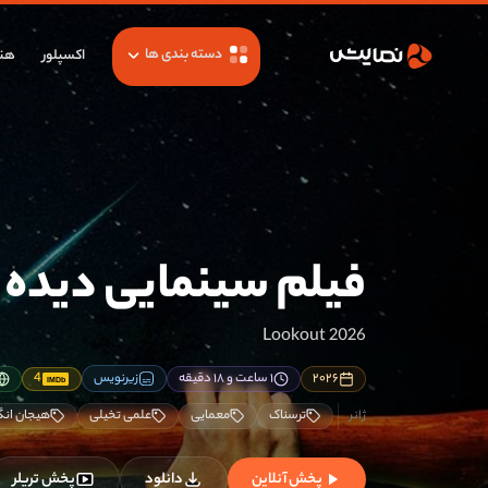
دسته بندی ها
اکسپلور
هنر
فیلم سینمایی دیده 
Lookout 2026
۲۰۲۶
۱ ساعت و ۱۸ دقیقه
زیرنویس
4
IMDb
ترسناک
معمایی
علمی تخیلی
هیجان انگی
پخش آنلاین
دانلود
پخش تریلر