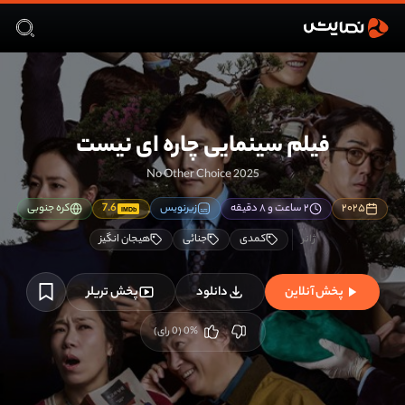
فیلم سینمایی چاره ای نیست
No Other Choice 2025
۲۰۲۵
۲ ساعت و ۸ دقیقه
زیرنویس
7.6
کره جنوبی
IMDb
کمدی
جنائی
هیجان انگیز
پخش آنلاین
دانلود
پخش تریلر
%
0
(
0
رای)