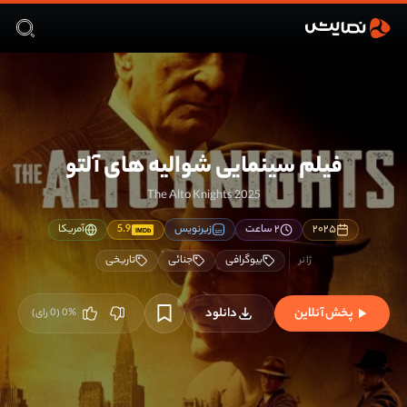
فیلم سینمایی شوالیه های آلتو
The Alto Knights 2025
۲۰۲۵
۲ ساعت
زیرنویس
5.9
آمریکا
IMDb
بیوگرافی
جنائی
تاریخی
پخش آنلاین
دانلود
%
0
(
0
رای)