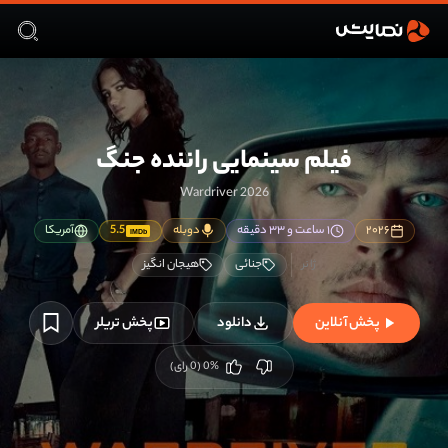
فیلم سینمایی راننده جنگ
Wardriver 2026
۲۰۲۶
۱ ساعت و ۳۳ دقیقه
دوبله
5.5
آمریکا
IMDb
جنائی
هیجان انگیز
پخش آنلاین
دانلود
پخش تریلر
%
0
(
0
رای)