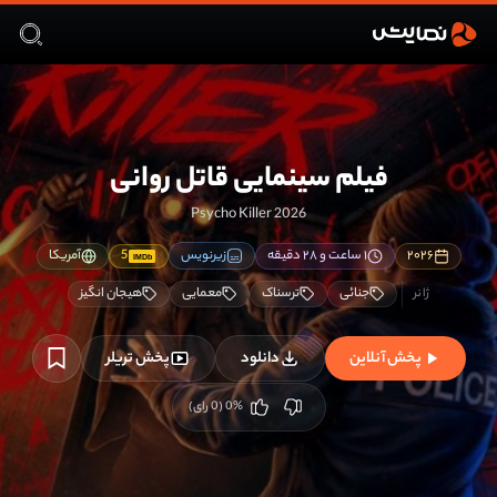
فیلم سینمایی قاتل روانی
Psycho Killer 2026
۲۰۲۶
۱ ساعت و ۲۸ دقیقه
زیرنویس
5
آمریکا
IMDb
جنائی
ترسناک
معمایی
هیجان انگیز
پخش آنلاین
دانلود
پخش تریلر
%
0
(
0
رای)