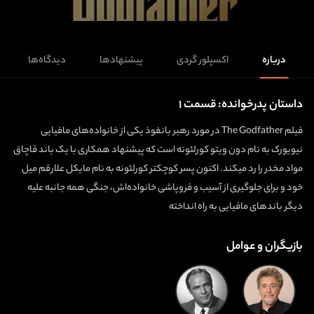
درباره
اکسپلور گردی
پیشنهادها
دیدگاه‌ها
داستان پدرخوانده: قسمت ۱
فیلم The Godfather در مورد رهبر بانفوذ یکی از خانواده‌های مافیایی
نیویورک به نام دون ویتو کورلئونه است که پیشنهاد همکاری با یک باند قاچاق
مواد مخدر را رد میکند. اکنون پسر کوچکتر کورلئونه به نام مایکل علارقم میل
خود و برای جلوگیری از آسیب و فروپاشی خانواده‌اش، جنگی همه جانبه علیه
دیگر باندهای مافیایی به راه انداخته
بازیگران و عوامل