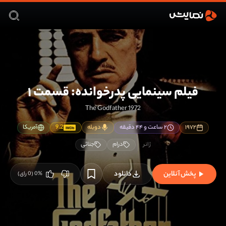
فیلم سینمایی پدرخوانده: قسمت ۱
The Godfather 1972
۱۹۷۲
۲ ساعت و ۴۴ دقیقه
دوبله
9.2
آمریکا
IMDb
درام
جنائی
پخش آنلاین
دانلود
%
0
(
0
رای)