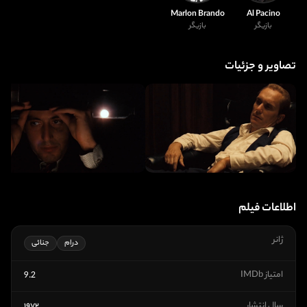
Marlon Brando
Al Pacino
بازیگر
بازیگر
تصاویر و جزئیات
اطلاعات فیلم
ژانر
درام
جنائی
امتیاز IMDb
9.2
سال انتشار