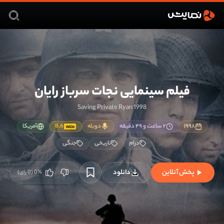
فیلم سینمایی نجات سرباز رایان
Saving Private Ryan 1998
۱۹۹۸
۲ ساعت و ۴۹ دقیقه
دوبله
8.6
آمریکا
IMDb
درام
تاریخی
جنگی
پخش آنلاین
دانلود
%
0
(
0
رای)