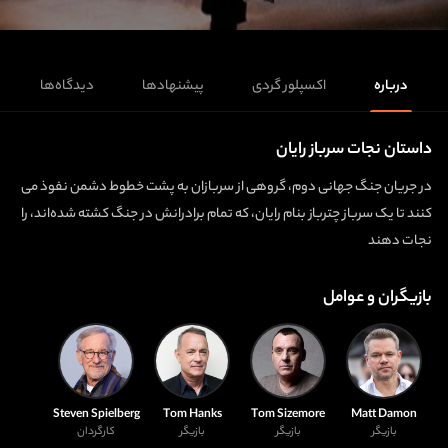
درباره
اکسپلور گردی
پیشنهادها
دیدگاه‌ها
داستان نجات سرباز رایان
در جریان جنگ جهانی دوم، گروهی از سربازان به پشت خطوط دشمن نفوذ می
کنند تا یک سرباز چترباز بنام رایان، که تمام برادرانش در جنگ کشته شده‌اند، را
نجات دهند
بازیگران و عوامل
Steven Spielberg
Tom Hanks
Tom Sizemore
Matt Damon
بازیگر
بازیگر
بازیگر
کارگردان