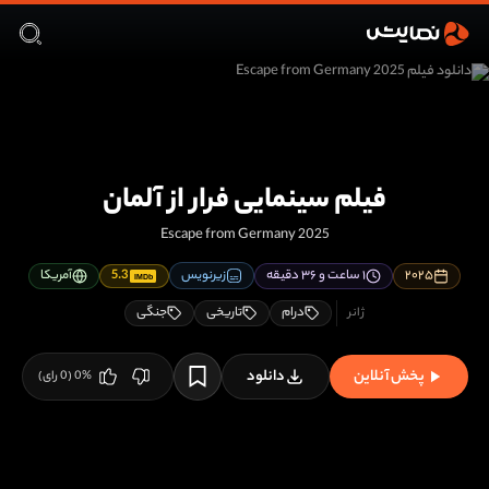
فیلم سینمایی فرار از آلمان
Escape from Germany 2025
۲۰۲۵
۱ ساعت و ۳۶ دقیقه
زیرنویس
5.3
آمریکا
IMDb
درام
تاریخی
جنگی
پخش آنلاین
دانلود
%
0
(
0
رای)