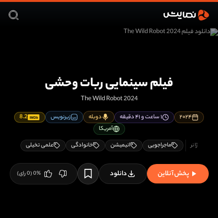
فیلم سینمایی ربات وحشی
The Wild Robot 2024
۲۰۲۴
۱ ساعت و ۴۱ دقیقه
دوبله
زیرنویس
8.2
IMDb
آمریکا
ماجراجویی
انیمیشن
خانوادگی
علمی تخیلی
پخش آنلاین
دانلود
%
0
(
0
رای)