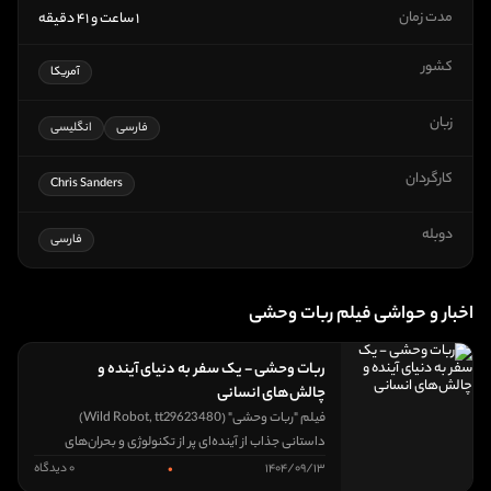
مدت زمان
۱ ساعت و ۴۱ دقیقه
کشور
آمریکا
زبان
فارسی
انگلیسی
کارگردان
Chris Sanders
دوبله
فارسی
اخبار و حواشی فیلم ربات وحشی
ربات وحشی - یک سفر به دنیای آینده و
چالش‌های انسانی
فیلم "ربات وحشی" (Wild Robot, tt29623480)
داستانی جذاب از آینده‌ای پر از تکنولوژی و بحران‌های
انسانی را روایت می‌کند. این فیلم در دنیایی اتفاق می‌افتد
۱۴۰۴/۰۹/۱۳
•
۰ دیدگاه