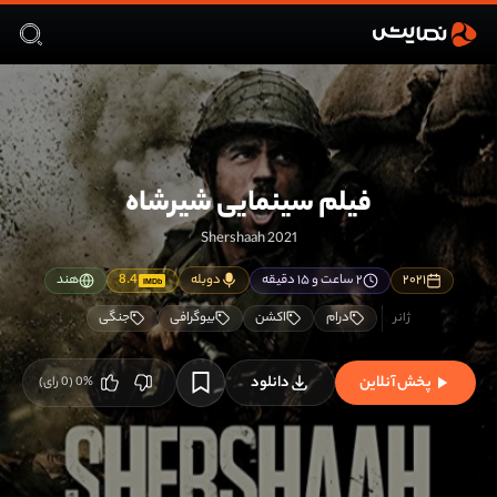
فیلم سینمایی شیرشاه
Shershaah 2021
۲۰۲۱
۲ ساعت و ۱۵ دقیقه
دوبله
8.4
هند
IMDb
درام
اکشن
بیوگرافی
جنگی
پخش آنلاین
دانلود
%
0
(
0
رای)