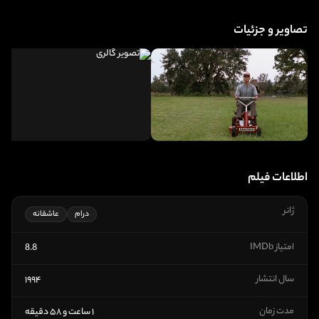
تصاویر و جزئیات
اطلاعات فیلم
ژانر
درام
عاشقانه
امتیاز IMDb
8.8
سال انتشار
۱۹۹۴
مدت زمان
۱ ساعت و ۵۸ دقیقه