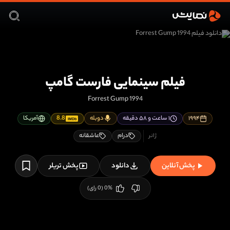
فیلم سینمایی فارست گامپ
Forrest Gump 1994
۱۹۹۴
۱ ساعت و ۵۸ دقیقه
دوبله
8.8
آمریکا
IMDb
درام
عاشقانه
پخش آنلاین
دانلود
پخش تریلر
%
0
(
0
رای)