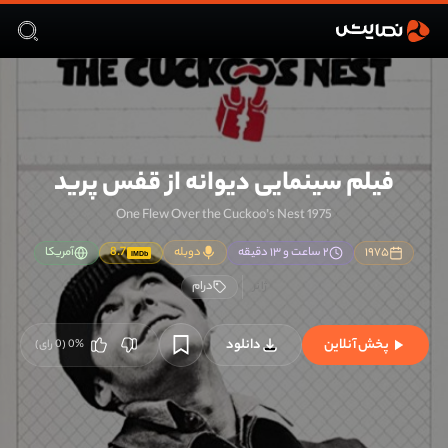
فیلم سینمایی دیوانه از قفس پرید
One Flew Over the Cuckoo’s Nest 1975
۱۹۷۵
۲ ساعت و ۱۳ دقیقه
دوبله
8.7
آمریکا
IMDb
درام
پخش آنلاین
دانلود
%
0
(
0
رای)