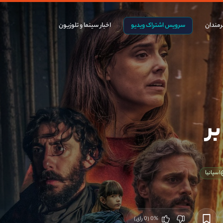
مندان
سرویس اشتراک ویدیو
اخبار سینما و تلوزیون
ر
اسپانیا
%
0
(
0
رای)