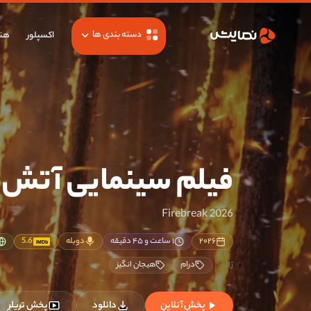
دسته بندی ها
اکسپلور
هنر
فیلم سینمایی آتش ب
Firebreak 2026
۲۰۲۶
۱ ساعت و ۴۵ دقیقه
دوبله
5.6
IMDb
درام
هیجان انگیز
پخش آنلاین
دانلود
پخش تریلر