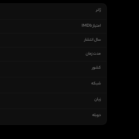
ژانر
امتیاز IMDb
سال انتشار
مدت زمان
کشور
شبکه
زبان
دوبله