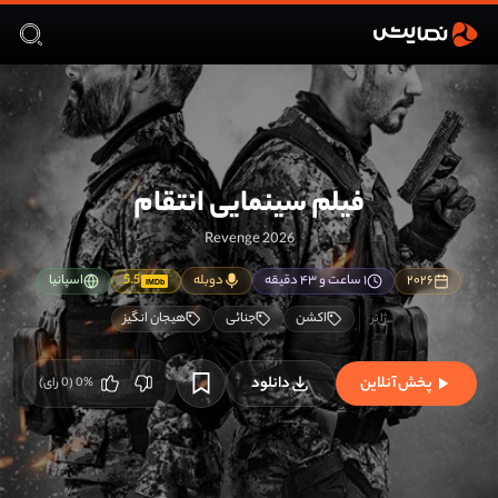
فیلم سینمایی انتقام
Revenge 2026
۲۰۲۶
۱ ساعت و ۴۳ دقیقه
دوبله
5.5
اسپانیا
IMDb
اکشن
جنائی
هیجان انگیز
پخش آنلاین
دانلود
%
0
(
0
رای)