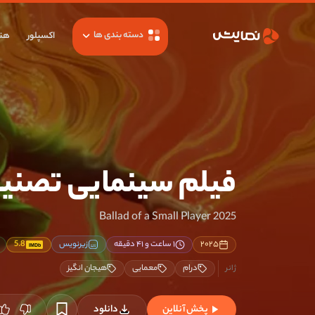
دسته بندی ها
اکسپلور
هنر
فیلم سینمایی تصنی
Ballad of a Small Player 2025
۲۰۲۵
۱ ساعت و ۴۱ دقیقه
زیرنویس
5.8
IMDb
درام
معمایی
هیجان انگیز
پخش آنلاین
دانلود