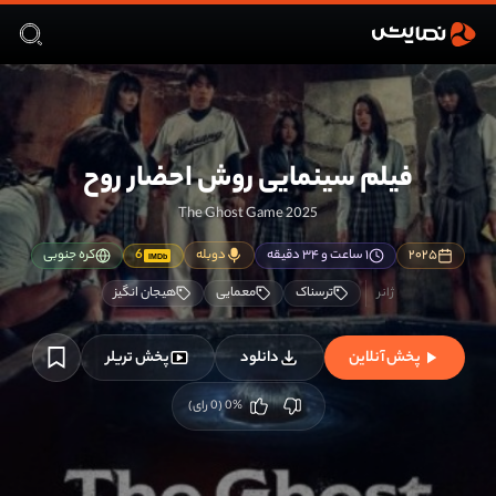
فیلم سینمایی روش احضار روح
The Ghost Game 2025
۲۰۲۵
۱ ساعت و ۳۴ دقیقه
دوبله
6
کره جنوبی
IMDb
ترسناک
معمایی
هیجان انگیز
پخش آنلاین
دانلود
پخش تریلر
%
0
(
0
رای)