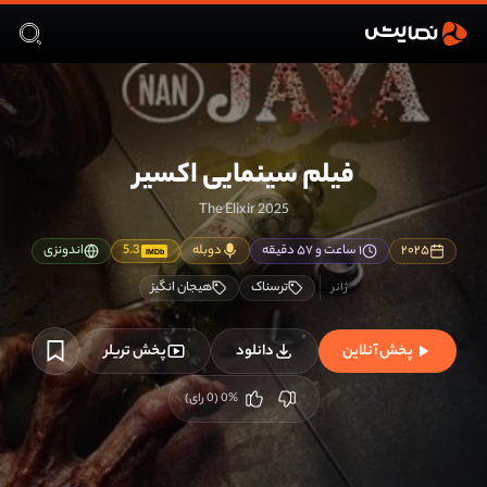
فیلم سینمایی اکسیر
The Elixir 2025
۲۰۲۵
۱ ساعت و ۵۷ دقیقه
دوبله
5.3
اندونزی
IMDb
ترسناک
هیجان انگیز
پخش آنلاین
دانلود
پخش تریلر
%
0
(
0
رای)