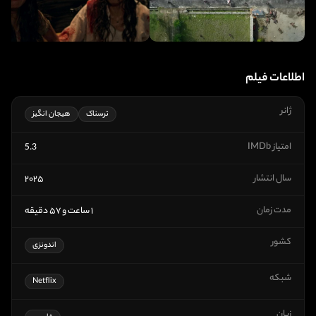
اطلاعات فیلم
ژانر
ترسناک
هیجان انگیز
امتیاز IMDb
5.3
سال انتشار
۲۰۲۵
مدت زمان
۱ ساعت و ۵۷ دقیقه
کشور
اندونزی
شبکه
Netflix
زبان