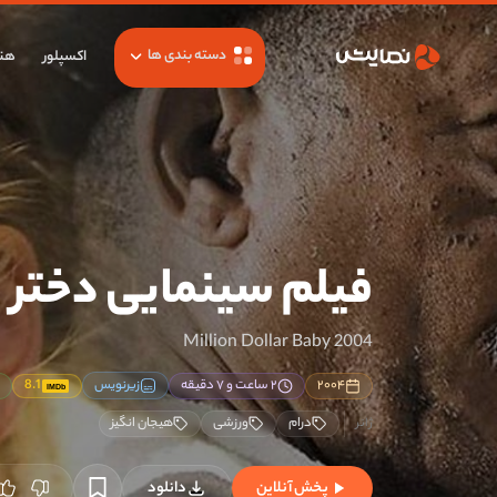
دسته بندی ها
اکسپلور
هنر
فیلم سینمایی دختر م
Million Dollar Baby 2004
۲۰۰۴
۲ ساعت و ۷ دقیقه
زیرنویس
8.1
IMDb
درام
ورزشی
هیجان انگیز
پخش آنلاین
دانلود