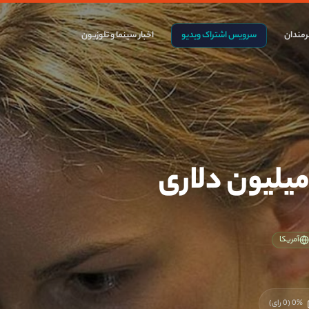
مندان
سرویس اشتراک ویدیو
اخبار سینما و تلوزیون
یلیون دلاری
آمریکا
%
0
(
0
رای)