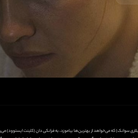
اری سوانک) که می‌خواهد از بهترین‌ها بیاموزد، به فرانکی دان (کلینت ایستوود) می‌رو