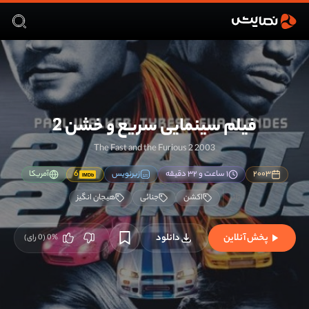
فیلم سینمایی سریع و خشن 2
The Fast and the Furious 2 2003
۲۰۰۳
۱ ساعت و ۳۲ دقیقه
زیرنویس
6
آمریکا
IMDb
اکشن
جنائی
هیجان انگیز
پخش آنلاین
دانلود
%
0
(
0
رای)