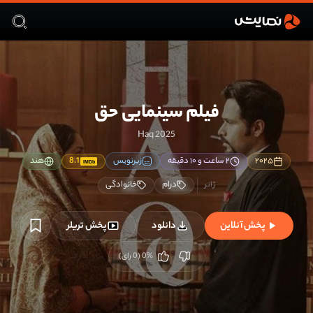
فیلم سینمایی حق
Haq 2025
۲۰۲۵
۲ ساعت و ۱۰ دقیقه
زیرنویس
8.1
هند
IMDb
درام
خانوادگی
پخش آنلاین
دانلود
پخش تریلر
%
0
(
0
رای)