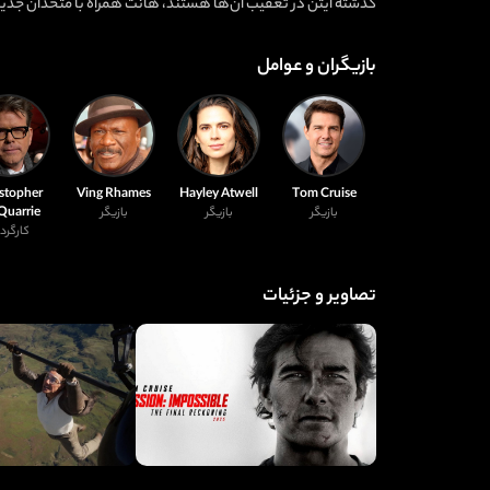
گذشته ایتن در تعقیب آن‌ها هستند، هانت همراه با متحدان جدید و ابزارهایی برای نابودی همیشگی Entity، در رقابتی بی‌امان و نف
بازیگران و عوامل
stopher
Ving Rhames
Hayley Atwell
Tom Cruise
uarrie
بازیگر
بازیگر
بازیگر
کارگرد
تصاویر و جزئیات