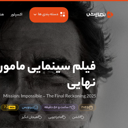
دسته بندی ها
اکسپلور
هنر
فیلم سینمایی مامور
نهایی
Mission: Impossible - The Final Reckoning 2025
۲۰۲۵
۲ ساعت و ۵۰ دقیقه
زیرنویس
7.2
IMDb
اکشن
ماجراجویی
هیجان انگیز