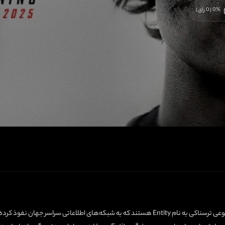
%
0
(
0
رای)
ایتن هانت (با بازی تام کروز) و اعضای تیمش به دنبال هوش مصنوعی ترسناکی به نام Entity هستند که 