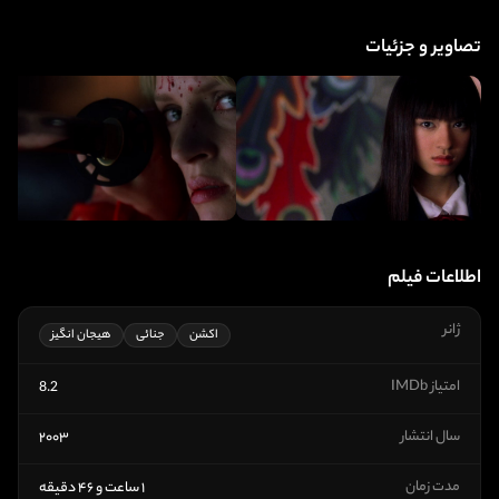
تصاویر و جزئیات
اطلاعات فیلم
ژانر
اکشن
جنائی
هیجان انگیز
امتیاز IMDb
8.2
سال انتشار
۲۰۰۳
مدت زمان
۱ ساعت و ۴۶ دقیقه