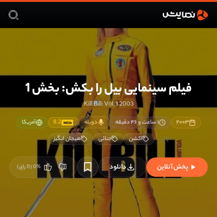
فیلم سینمایی بیل را بکش: بخش 1
Kill Bill: Vol. 1 2003
۲۰۰۳
۱ ساعت و ۴۶ دقیقه
دوبله
8.2
آمریکا
IMDb
اکشن
جنائی
هیجان انگیز
پخش آنلاین
دانلود
%
0
(
0
رای)