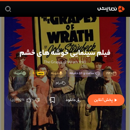
فیلم سینمایی خوشه‌ های خشم
The Grapes of Wrath 1940
۱۹۴۰
۱ ساعت و ۵۶ دقیقه
دوبله
8.1
آمریکا
IMDb
درام
پخش آنلاین
دانلود
%
0
(
0
رای)