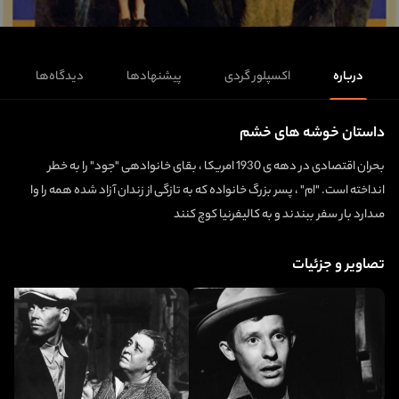
درباره
اکسپلور گردی
پیشنهادها
دیدگاه‌ها
داستان خوشه‌ های خشم
بحران اقتصادى در دهه‏ ى 1930 امريكا ، بقاى خانواده‏ى "جود" را به خطر
انداخته است. "ام" ، پسر بزرگ خانواده كه به تازگى از زندان آزاد شده همه را وا
مى‏دارد بار سفر ببندند و به كاليفرنيا كوچ كنند
تصاویر و جزئیات