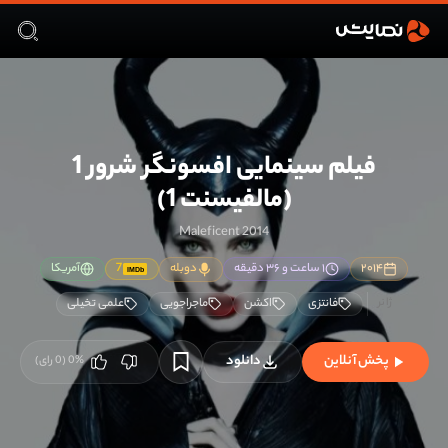
فیلم سینمایی افسونگر شرور 1
(مالفیسنت 1)
Maleficent 2014
۲۰۱۴
۱ ساعت و ۳۶ دقیقه
دوبله
7
آمریکا
IMDb
فانتزی
اکشن
ماجراجویی
علمی تخیلی
پخش آنلاین
دانلود
%
0
(
0
رای)