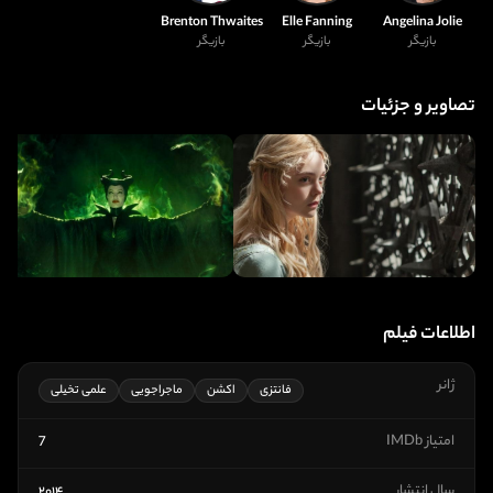
Brenton Thwaites
Elle Fanning
Angelina Jolie
بازیگر
بازیگر
بازیگر
تصاویر و جزئیات
اطلاعات فیلم
ژانر
فانتزی
اکشن
ماجراجویی
علمی تخیلی
امتیاز IMDb
7
سال انتشار