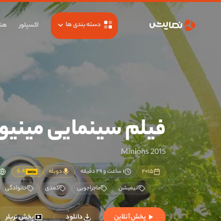
دسته بندی ها
اکسپلور
هنر
فیلم سینمایی مینیون
Minions 2015
۲۰۱۵
۱ ساعت و ۲۹ دقیقه
دوبله
6.4
IMDb
انیمیشن
ماجراجویی
کمدی
خانوادگی
پخش آنلاین
دانلود
پخش تریلر