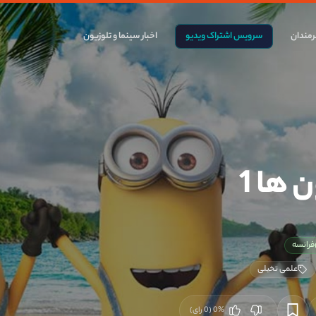
مندان
سرویس اشتراک ویدیو
اخبار سینما و تلوزیون
 ها 1
فرانسه
علمی تخیلی
%
0
(
0
رای)