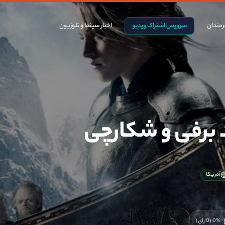
مندان
سرویس اشتراک ویدیو
اخبار سینما و تلوزیون
 برفی و شکارچی
آمریکا
%
0
(
0
رای)