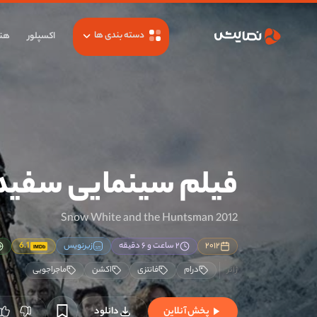
دسته بندی ها
اکسپلور
هنر
فیلم سینمایی سفید
Snow White and the Huntsman 2012
۲۰۱۲
۲ ساعت و ۶ دقیقه
زیرنویس
6.1
IMDb
درام
فانتزی
اکشن
ماجراجویی
پخش آنلاین
دانلود