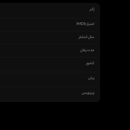
ژانر
امتیاز IMDb
سال انتشار
مدت زمان
کشور
زبان
زیرنویس