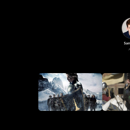
Sam 
ر