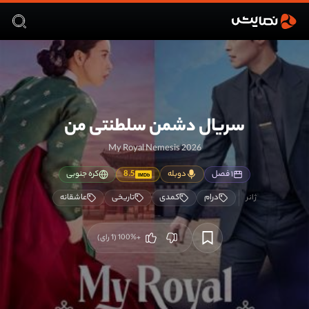
سریال دشمن سلطنتی من
My Royal Nemesis 2026
۱ فصل
دوبله
8.5
کره جنوبی
IMDb
درام
کمدی
تاریخی
عاشقانه
+100
%
(
1
رای)