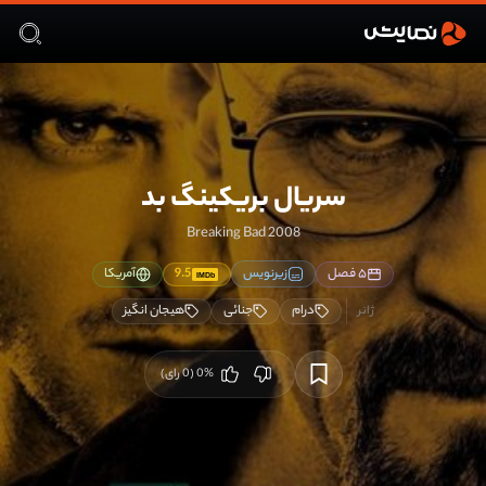
سریال بریکینگ بد
Breaking Bad 2008
۵ فصل
زیرنویس
9.5
آمریکا
IMDb
درام
جنائی
هیجان انگیز
%
0
(
0
رای)