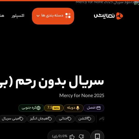
دسته بندی ها
اکسپلور
هنر
سریال بدون رحم (ب
Mercy for None 2025
۱ فصل
دوبله
7.5
کره جنوبی
IMDb
اکشن
جنائی
هیجان انگیز
مینی سریال
%
0
(
0
رای)