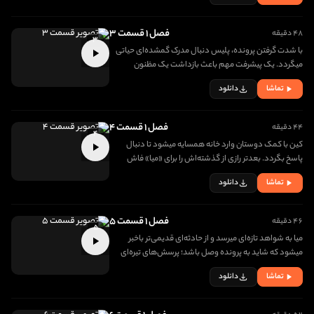
فصل ۱ قسمت ۳
۴۸ دقیقه
۳
با شدت گرفتن پرونده، پلیس دنبال مدرک گمشده‌ای حیاتی
میگردد. یک پیشرفت مهم باعث بازداشت یک مظنون
میشود.
تماشا
دانلود
فصل ۱ قسمت ۴
۴۴ دقیقه
۴
کین با کمک دوستان وارد خانه همسایه میشود تا دنبال
پاسخ بگردد. بعدتر رازی از گذشته‌اش را برای «میا» فاش
میکند.
تماشا
دانلود
فصل ۱ قسمت ۵
۴۶ دقیقه
۵
میا به شواهد تازه‌ای میرسد و از حادثه‌ای قدیمی‌تر باخبر
میشود که شاید به پرونده وصل باشد؛ پرسش‌های تیره‌ای
درباره دو مرد فوت‌شده شکل میگیرد.
تماشا
دانلود