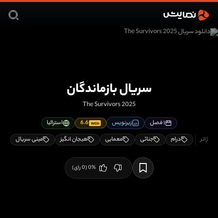
سریال بازماندگان
The Survivors 2025
۱ فصل
زیرنویس
6.6
استرالیا
IMDb
درام
جنائی
معمایی
هیجان انگیز
مینی سریال
%
0
(
0
رای)