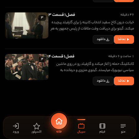
فصل ۱ قسمت ۳
۴۶ دقیقه
۳
خيانت درون کاخ سفيد انتخاب کابينه را برای گارفيلد پيچيده
ميکند. گيتو برای دريافت وقت ملاقات از رئيس جمهور به هر
دری ميزند.
تماشا
دانلود
فصل ۱ قسمت ۴
۱ ساعت و ۶ دقیقه
۴
کانکلينگ حمله را آغاز ميکند و گارفيلد رو در روی ماشين
سياسی نيويورک میايستد. گيتوی منزوی و درمانده به
تصميمی میانديشد که تاريخ را تغيير ميدهد.
تماشا
دانلود
منو
فیلم
سریال
خانه
اکسپلور
ورود