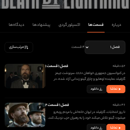
درباره
قسمت‌ها
اکسپلور گردی
پیشنهادها
دیدگاه‌ها
۴ قسمت
مرتب‌سازی
فصل ۱ قسمت ۱
۵۲ دقیقه
۱
در کنوانسيون جمهوری خواهان ۱۸۸۰، سرنوشت جيمز
گارفيلد نماينده اوهايو و چارلز گيتو زندانی آزاد شده، در
مسيری تازه گره ميخورد.
تماشا
دانلود
فصل ۱ قسمت ۲
۴۶ دقیقه
۲
تا روز انتخابات، گارفيلد در ايوان خانه‌اش با مردم روبه‌رو
ميشود؛ گيتو تلاش ميکند خود را به رهبران حزب نزديک کند،
اما جايی در ساختار قدرت پيدا نميکند.
تماشا
دانلود