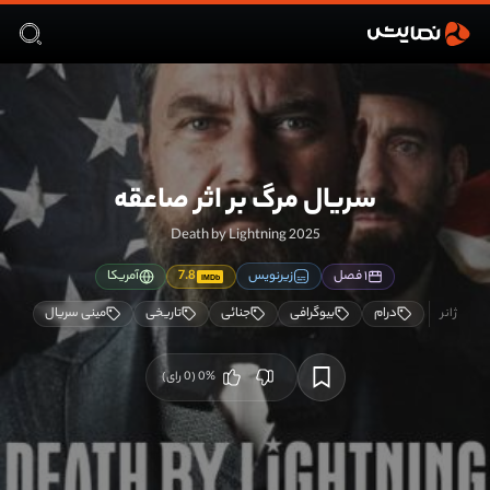
سریال مرگ بر اثر صاعقه
Death by Lightning 2025
۱ فصل
زیرنویس
7.8
آمریکا
IMDb
درام
بیوگرافی
جنائی
تاریخی
مینی سریال
%
0
(
0
رای)