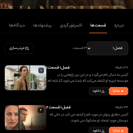
درباره
قسمت‌ها
اکسپلور گردی
پیشنهادها
دیدگاه‌ها
۳ قسمت
مرتب‌سازی
فصل ۱ قسمت ۱
۳۷ دقیقه
۱
آلیس به دنبال تام می‌گردد و در این بین رازهایی را در
موسسه خیریه او کشف می‌کند که باعث می‌شود گذشته تام
و آنچه فکر می‌کرد می‌داند را زیر سوال ببرد.
تماشا
دانلود
فصل ۱ قسمت ۲
۳۴ دقیقه
۲
آلیس حقایق پنهان در مورد تام را کشف می کند در حالی که
دوستان مورد اعتماد او مشکوک می شوند.
تماشا
دانلود