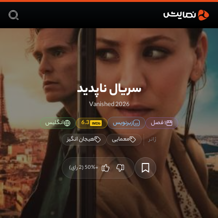
سریال ناپدید
Vanished 2026
۱ فصل
زیرنویس
6.3
انگلیس
IMDb
معمایی
هیجان انگیز
+50
%
(
2
رای)