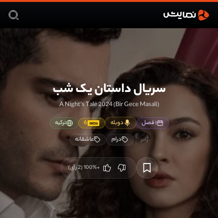
سریال داستان یک شب
(Bir Gece Masali) A Night’s Tale 2024
۱ فصل
دوبله
6
ترکیه
IMDb
درام
عاشقانه
+100
%
(
2
رای)